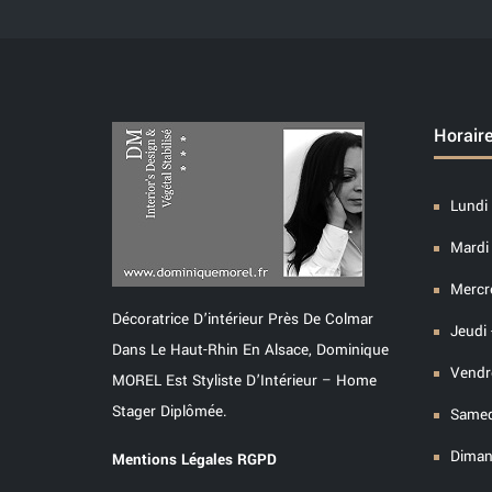
Horair
Lundi 
Mardi 
Mercre
Décoratrice D’intérieur Près De Colmar
Jeudi 
Dans Le Haut-Rhin En Alsace, Dominique
Vendre
MOREL Est Styliste D’Intérieur – Home
Stager Diplômée.
Samed
Diman
Mentions Légales RGPD