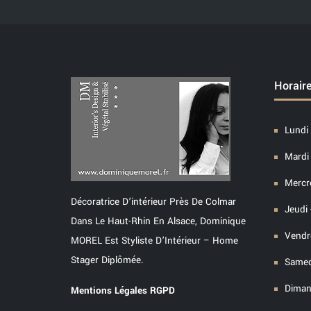
Horair
Lundi 
Mardi 
Mercre
Décoratrice D’intérieur Près De Colmar
Jeudi 
Dans Le Haut-Rhin En Alsace, Dominique
Vendre
MOREL Est Styliste D’Intérieur – Home
Stager Diplômée.
Samed
Diman
Mentions Légales RGPD