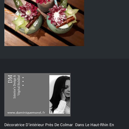
Décoratrice D’intérieur Près De Colmar Dans Le Haut-Rhin En